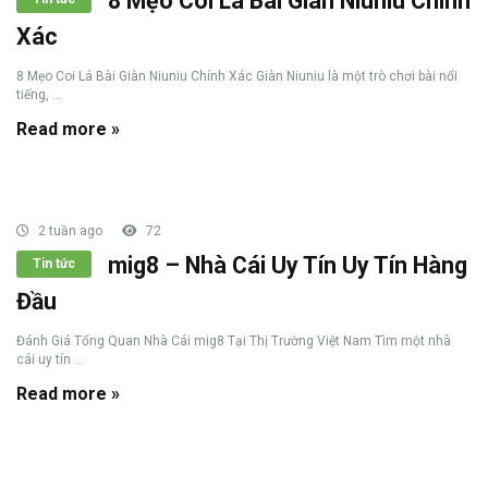
8 Mẹo Coi Lá Bài Giàn Niuniu Chính
Xác
8 Mẹo Coi Lá Bài Giàn Niuniu Chính Xác Giàn Niuniu là một trò chơi bài nổi
tiếng, ...
Read more »
2 tuần ago
72
mig8 – Nhà Cái Uy Tín Uy Tín Hàng
Tin tức
Đầu
Đánh Giá Tổng Quan Nhà Cái mig8 Tại Thị Trường Việt Nam Tìm một nhà
cái uy tín ...
Read more »