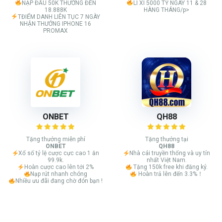
NẠP ĐẦU 50K THƯỞNG ĐẾN
LÌ XÌ 5000 TỶ NGÀY 11 & 28
18.888K
HÀNG THÁNG/p>
TĐIỂM DANH LIÊN TỤC 7 NGÀY
NHẬN THƯỞNG IPHONE 16
PROMAX
ONBET
QH88
Tặng thưởng miễn phí
Tặng thưởng tại
ONBET
QH88
Xổ số tỷ lệ cược cực cao 1 ăn
Nhà cái truyền thống và uy tín
99.9k.
nhất Việt Nam.
Hoàn cược cao lên tới 2%
Tặng 150k free khi đăng ký.
Nạp rút nhanh chóng
Hoàn trả lên đến 3.3%！
Nhiều ưu đãi đang chờ đón bạn !