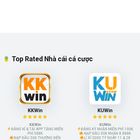
Top Rated Nhà cái cá cược
KKWin
KUWin
KKWin
KUWin
ĐĂNG KÍ & TẢI APP TẶNG MIỄN
ĐĂNG KÝ NHẬN MIỄN PHÍ 100K
PHÍ 588K
NẠP ĐẦU 50K NHẬN 8.888K
NẠP ĐẦU 50K THƯỞNG ĐẾN
LÌ XÌ 5000 TỶ NGÀY 11 & 28